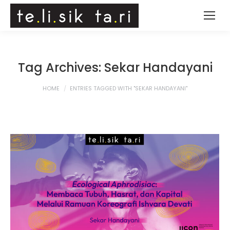
Tag Archives:
Sekar Handayani
You are here:
HOME
ENTRIES TAGGED WITH "SEKAR HANDAYANI"