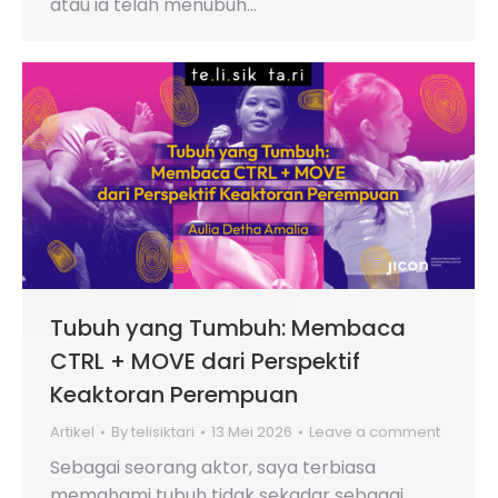
atau ia telah menubuh…
Tubuh yang Tumbuh: Membaca
CTRL + MOVE dari Perspektif
Keaktoran Perempuan
Artikel
By
telisiktari
13 Mei 2026
Leave a comment
Sebagai seorang aktor, saya terbiasa
memahami tubuh tidak sekadar sebagai