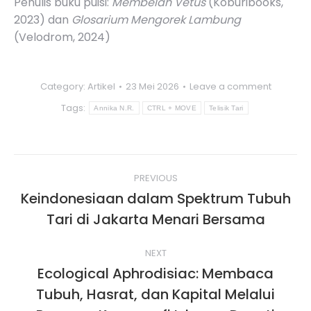
Penulis buku puisi:
Membelah Vetus
(Koburibooks,
2023) dan
Glosarium Mengorek Lambung
(Velodrom, 2024)
Category:
Artikel
23 Mei 2026
Leave a comment
Tags:
Annika N.R.
CTRL + MOVE
Telisik Tari
Post
PREVIOUS
navigation
Keindonesiaan dalam Spektrum Tubuh
Previous
Tari di Jakarta Menari Bersama
post:
NEXT
Ecological Aphrodisiac: Membaca
Tubuh, Hasrat, dan Kapital Melalui
Next